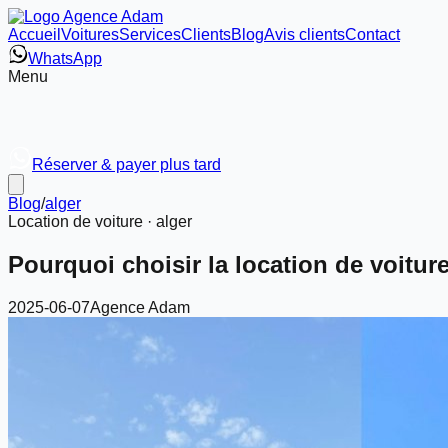
Accueil
Voitures
Services
Clients
Blog
Avis clients
Contact
WhatsApp
Menu
Réserver & payer plus tard
Blog
/
alger
Location de voiture ·
alger
Pourquoi choisir la location de voitur
2025-06-07
Agence Adam