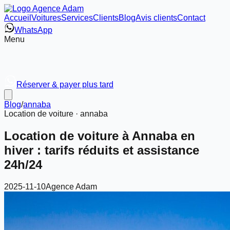
Accueil
Voitures
Services
Clients
Blog
Avis clients
Contact
WhatsApp
Menu
Réserver & payer plus tard
Blog
/
annaba
Location de voiture ·
annaba
Location de voiture à Annaba en
hiver : tarifs réduits et assistance
24h/24
2025-11-10
Agence Adam