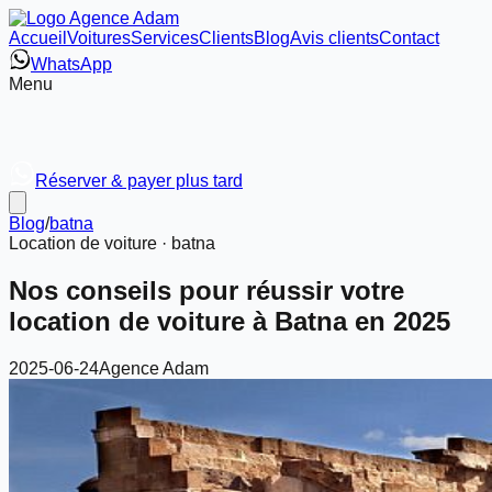
Accueil
Voitures
Services
Clients
Blog
Avis clients
Contact
WhatsApp
Menu
Réserver & payer plus tard
Blog
/
batna
Location de voiture ·
batna
Nos conseils pour réussir votre
location de voiture à Batna en 2025
2025-06-24
Agence Adam