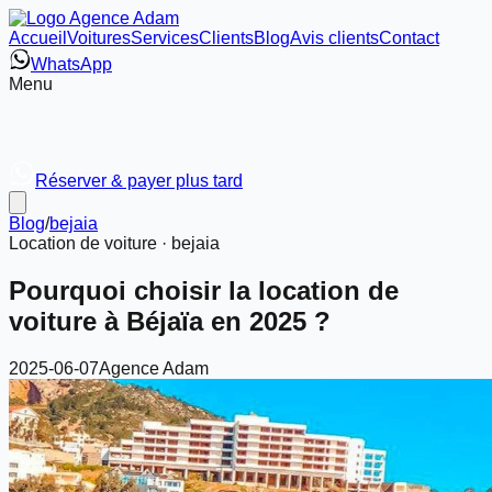
Accueil
Voitures
Services
Clients
Blog
Avis clients
Contact
WhatsApp
Menu
Réserver & payer plus tard
Blog
/
bejaia
Location de voiture ·
bejaia
Pourquoi choisir la location de
voiture à Béjaïa en 2025 ?
2025-06-07
Agence Adam