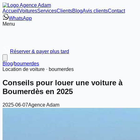
Accueil
Voitures
Services
Clients
Blog
Avis clients
Contact
WhatsApp
Menu
Réserver & payer plus tard
Blog
/
boumerdes
Location de voiture ·
boumerdes
Conseils pour louer une voiture à
Boumerdès en 2025
2025-06-07
Agence Adam