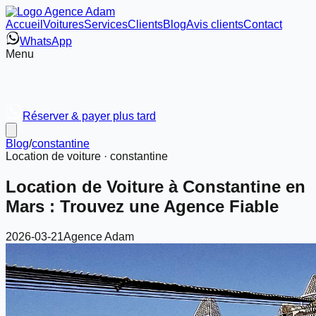
Accueil
Voitures
Services
Clients
Blog
Avis clients
Contact
WhatsApp
Menu
Réserver & payer plus tard
Blog
/
constantine
Location de voiture ·
constantine
Location de Voiture à Constantine en
Mars : Trouvez une Agence Fiable
2026-03-21
Agence Adam