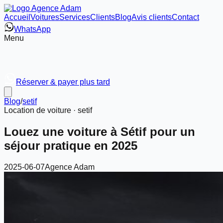
Accueil
Voitures
Services
Clients
Blog
Avis clients
Contact
WhatsApp
Menu
Réserver & payer plus tard
Blog
/
setif
Location de voiture ·
setif
Louez une voiture à Sétif pour un
séjour pratique en 2025
2025-06-07
Agence Adam