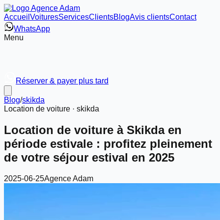
Accueil
Voitures
Services
Clients
Blog
Avis clients
Contact
WhatsApp
Menu
Réserver & payer plus tard
Blog
/
skikda
Location de voiture ·
skikda
Location de voiture à Skikda en
période estivale : profitez pleinement
de votre séjour estival en 2025
2025-06-25
Agence Adam