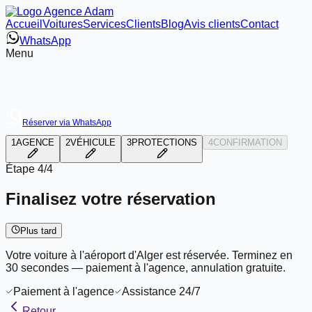
Accueil
Voitures
Services
Clients
Blog
Avis clients
Contact
WhatsApp
Menu
Réserver via WhatsApp
1
AGENCE
2
VÉHICULE
3
PROTECTIONS
4
CONFIRMATION
Étape
4/4
Finalisez votre réservation
Plus tard
Votre voiture à l'aéroport d'Alger est réservée. Terminez en
30 secondes — paiement à l'agence, annulation gratuite.
Paiement à l'agence
Assistance 24/7
Retour