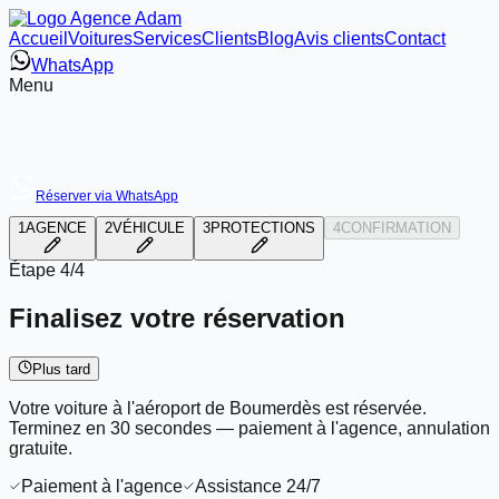
Accueil
Voitures
Services
Clients
Blog
Avis clients
Contact
WhatsApp
Menu
Réserver via WhatsApp
1
AGENCE
2
VÉHICULE
3
PROTECTIONS
4
CONFIRMATION
Étape
4/4
Finalisez votre réservation
Plus tard
Votre voiture à l'aéroport de Boumerdès est réservée.
Terminez en 30 secondes — paiement à l'agence, annulation
gratuite.
Paiement à l'agence
Assistance 24/7