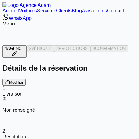
Accueil
Voitures
Services
Clients
Blog
Avis clients
Contact
WhatsApp
Menu
1
AGENCE
2
VÉHICULE
3
PROTECTIONS
4
CONFIRMATION
Détails de la réservation
Modifier
1
Livraison
Non renseigné
—
—
2
Restitution