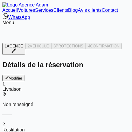
Accueil
Voitures
Services
Clients
Blog
Avis clients
Contact
WhatsApp
Menu
1
AGENCE
2
VÉHICULE
3
PROTECTIONS
4
CONFIRMATION
Détails de la réservation
Modifier
1
Livraison
Non renseigné
—
—
2
Restitution