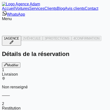
Accueil
Voitures
Services
Clients
Blog
Avis clients
Contact
WhatsApp
Menu
1
AGENCE
2
VÉHICULE
3
PROTECTIONS
4
CONFIRMATION
Détails de la réservation
Modifier
1
Livraison
Non renseigné
—
—
2
Restitution