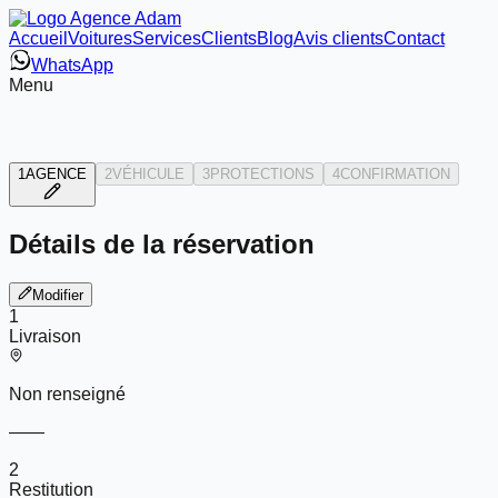
Accueil
Voitures
Services
Clients
Blog
Avis clients
Contact
WhatsApp
Menu
1
AGENCE
2
VÉHICULE
3
PROTECTIONS
4
CONFIRMATION
Détails de la réservation
Modifier
1
Livraison
Non renseigné
—
—
2
Restitution