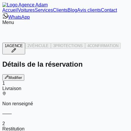
Accueil
Voitures
Services
Clients
Blog
Avis clients
Contact
WhatsApp
Menu
1
AGENCE
2
VÉHICULE
3
PROTECTIONS
4
CONFIRMATION
Détails de la réservation
Modifier
1
Livraison
Non renseigné
—
—
2
Restitution