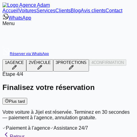
Accueil
Voitures
Services
Clients
Blog
Avis clients
Contact
WhatsApp
Menu
Réserver via WhatsApp
1
AGENCE
2
VÉHICULE
3
PROTECTIONS
4
CONFIRMATION
Étape
4/4
Finalisez votre réservation
Plus tard
Votre voiture à Jijel est réservée. Terminez en 30 secondes
— paiement à l'agence, annulation gratuite.
Paiement à l'agence
Assistance 24/7
Retour