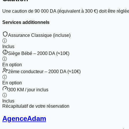
Une caution de
90 000 DA
(équivalent à
300 €
) doit être réglé
Services additionnels
Assurance Classique (incluse)
ⓘ
Inclus
Siège Bébé – 2000 DA (≈10€)
ⓘ
En option
2ème conducteur – 2000 DA (≈10€)
ⓘ
En option
300 KM / jour inclus
ⓘ
Inclus
Récapitulatif de votre réservation
Agence
Adam