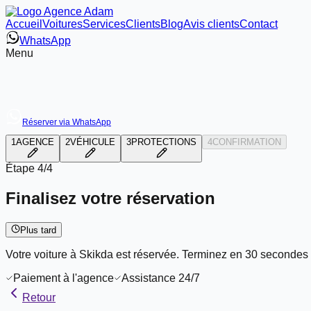
Accueil
Voitures
Services
Clients
Blog
Avis clients
Contact
WhatsApp
Menu
Réserver via WhatsApp
1
AGENCE
2
VÉHICULE
3
PROTECTIONS
4
CONFIRMATION
Étape
4/4
Finalisez votre réservation
Plus tard
Votre voiture à Skikda est réservée. Terminez en 30 secondes 
Paiement à l'agence
Assistance 24/7
Retour