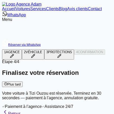
Accueil
Voitures
Services
Clients
Blog
Avis clients
Contact
WhatsApp
Menu
Réserver via WhatsApp
1
AGENCE
2
VÉHICULE
3
PROTECTIONS
4
CONFIRMATION
Étape
4/4
Finalisez votre réservation
Plus tard
Votre voiture à Tizi Ouzou est réservée. Terminez en 30
secondes — paiement à l'agence, annulation gratuite.
Paiement à l'agence
Assistance 24/7
Retour