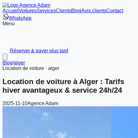
Accueil
Voitures
Services
Clients
Blog
Avis clients
Contact
WhatsApp
Menu
Réserver & payer plus tard
Blog
/
alger
Location de voiture ·
alger
Location de voiture à Alger : Tarifs
hiver avantageux & service 24h/24
2025-11-10
Agence Adam