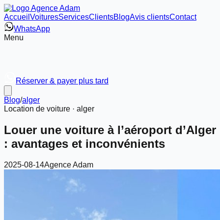
Accueil
Voitures
Services
Clients
Blog
Avis clients
Contact
WhatsApp
Menu
Réserver & payer plus tard
Blog
/
alger
Location de voiture ·
alger
Louer une voiture à l’aéroport d’Alger
: avantages et inconvénients
2025-08-14
Agence Adam