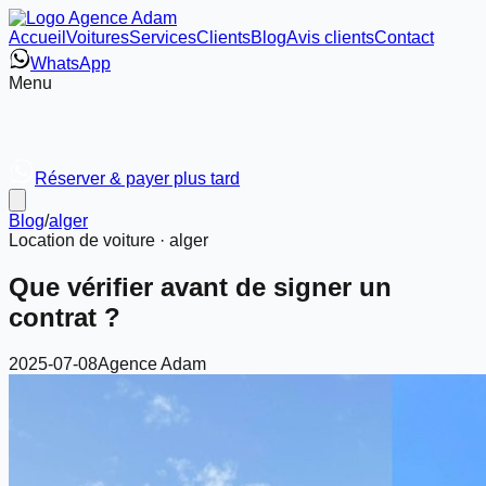
Accueil
Voitures
Services
Clients
Blog
Avis clients
Contact
WhatsApp
Menu
Réserver & payer plus tard
Blog
/
alger
Location de voiture ·
alger
Que vérifier avant de signer un
contrat ?
2025-07-08
Agence Adam