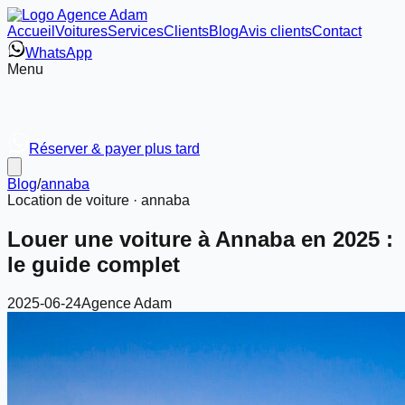
Accueil
Voitures
Services
Clients
Blog
Avis clients
Contact
WhatsApp
Menu
Réserver & payer plus tard
Blog
/
annaba
Location de voiture ·
annaba
Louer une voiture à Annaba en 2025 :
le guide complet
2025-06-24
Agence Adam