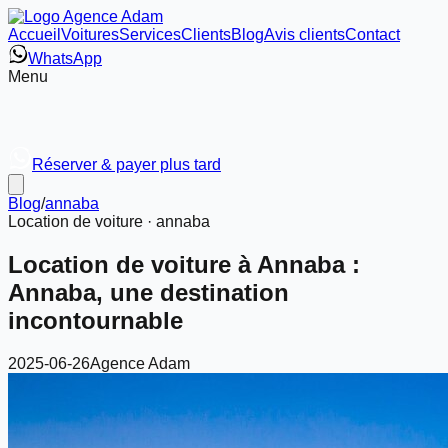
Accueil
Voitures
Services
Clients
Blog
Avis clients
Contact
WhatsApp
Menu
Réserver & payer plus tard
Blog
/
annaba
Location de voiture ·
annaba
Location de voiture à Annaba :
Annaba, une destination
incontournable
2025-06-26
Agence Adam