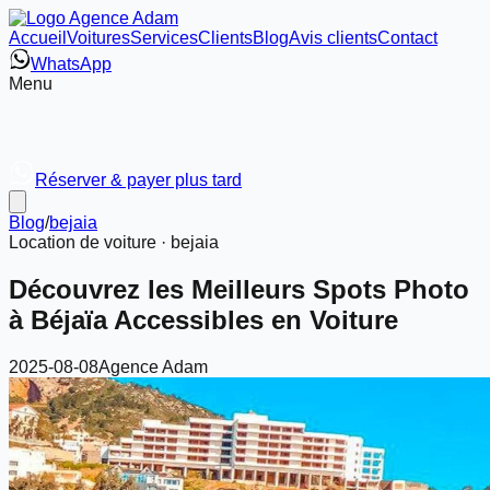
Accueil
Voitures
Services
Clients
Blog
Avis clients
Contact
WhatsApp
Menu
Réserver & payer plus tard
Blog
/
bejaia
Location de voiture ·
bejaia
Découvrez les Meilleurs Spots Photo
à Béjaïa Accessibles en Voiture
2025-08-08
Agence Adam