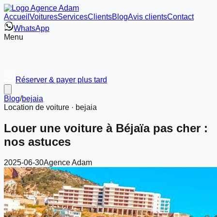
Accueil
Voitures
Services
Clients
Blog
Avis clients
Contact
WhatsApp
Menu
Réserver & payer plus tard
Blog
/
bejaia
Location de voiture ·
bejaia
Louer une voiture à Béjaïa pas cher :
nos astuces
2025-06-30
Agence Adam