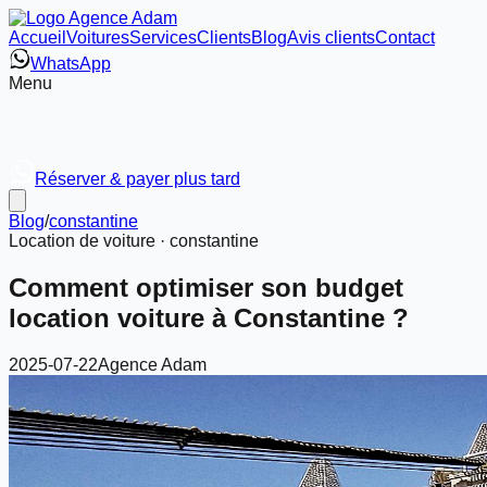
Accueil
Voitures
Services
Clients
Blog
Avis clients
Contact
WhatsApp
Menu
Réserver & payer plus tard
Blog
/
constantine
Location de voiture ·
constantine
Comment optimiser son budget
location voiture à Constantine ?
2025-07-22
Agence Adam