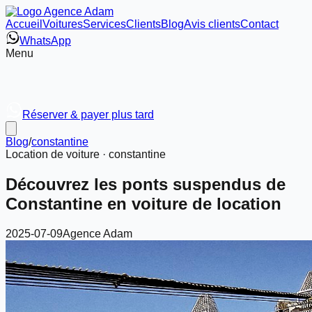
Accueil
Voitures
Services
Clients
Blog
Avis clients
Contact
WhatsApp
Menu
Réserver & payer plus tard
Blog
/
constantine
Location de voiture ·
constantine
Découvrez les ponts suspendus de
Constantine en voiture de location
2025-07-09
Agence Adam