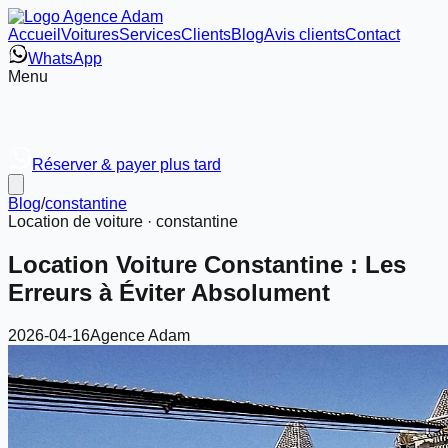
Accueil
Voitures
Services
Clients
Blog
Avis clients
Contact
WhatsApp
Menu
Réserver & payer plus tard
Blog
/
constantine
Location de voiture ·
constantine
Location Voiture Constantine : Les
Erreurs à Éviter Absolument
2026-04-16
Agence Adam