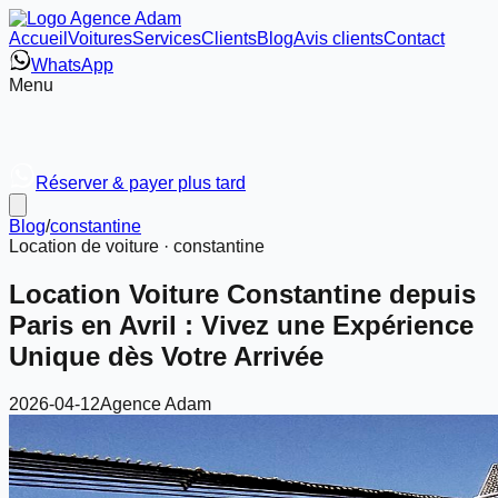
Accueil
Voitures
Services
Clients
Blog
Avis clients
Contact
WhatsApp
Menu
Réserver & payer plus tard
Blog
/
constantine
Location de voiture ·
constantine
Location Voiture Constantine depuis
Paris en Avril : Vivez une Expérience
Unique dès Votre Arrivée
2026-04-12
Agence Adam