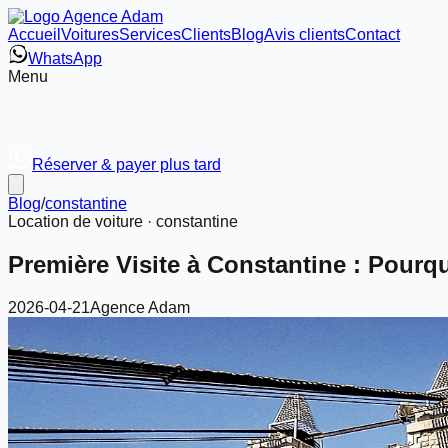
Accueil
Voitures
Services
Clients
Blog
Avis clients
Contact
WhatsApp
Menu
Réserver & payer plus tard
Blog
/
constantine
Location de voiture ·
constantine
Première Visite à Constantine : Pourq
2026-04-21
Agence Adam