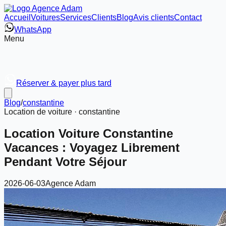
Accueil
Voitures
Services
Clients
Blog
Avis clients
Contact
WhatsApp
Menu
Réserver & payer plus tard
Blog
/
constantine
Location de voiture ·
constantine
Location Voiture Constantine
Vacances : Voyagez Librement
Pendant Votre Séjour
2026-06-03
Agence Adam