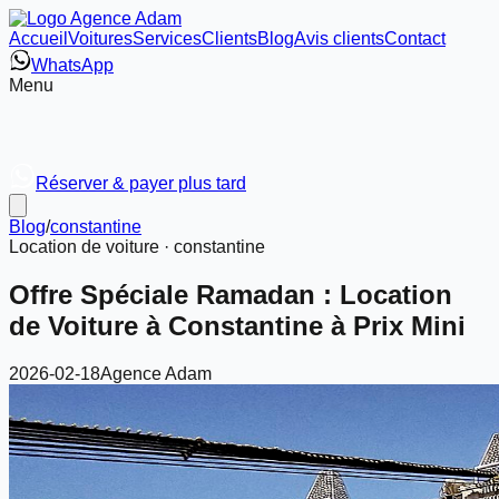
Accueil
Voitures
Services
Clients
Blog
Avis clients
Contact
WhatsApp
Menu
Réserver & payer plus tard
Blog
/
constantine
Location de voiture ·
constantine
Offre Spéciale Ramadan : Location
de Voiture à Constantine à Prix Mini
2026-02-18
Agence Adam