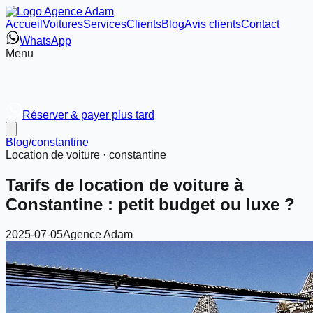
Accueil
Voitures
Services
Clients
Blog
Avis clients
Contact
WhatsApp
Menu
Réserver & payer plus tard
Blog
/
constantine
Location de voiture ·
constantine
Tarifs de location de voiture à
Constantine : petit budget ou luxe ?
2025-07-05
Agence Adam