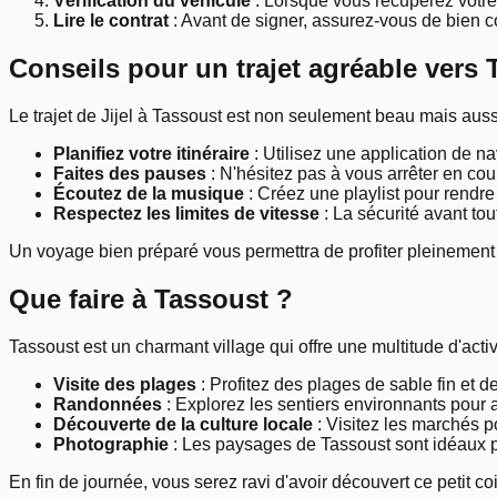
Vérification du véhicule
: Lorsque vous récupérez votre v
Lire le contrat
: Avant de signer, assurez-vous de bien 
Conseils pour un trajet agréable vers
Le trajet de Jijel à Tassoust est non seulement beau mais auss
Planifiez votre itinéraire
: Utilisez une application de n
Faites des pauses
: N'hésitez pas à vous arrêter en cou
Écoutez de la musique
: Créez une playlist pour rendr
Respectez les limites de vitesse
: La sécurité avant tou
Un voyage bien préparé vous permettra de profiter pleinement 
Que faire à Tassoust ?
Tassoust est un charmant village qui offre une multitude d'activi
Visite des plages
: Profitez des plages de sable fin et d
Randonnées
: Explorez les sentiers environnants pour a
Découverte de la culture locale
: Visitez les marchés po
Photographie
: Les paysages de Tassoust sont idéaux 
En fin de journée, vous serez ravi d'avoir découvert ce petit co