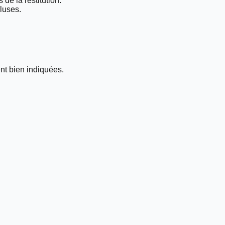
 de la restitution.
luses.
nt bien indiquées.
.