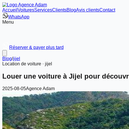
Accueil
Voitures
Services
Clients
Blog
Avis clients
Contact
WhatsApp
Menu
Réserver & payer plus tard
Blog
/
jijel
Location de voiture ·
jijel
Louer une voiture à Jijel pour découvr
2025-08-05
Agence Adam