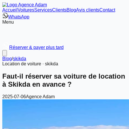
Accueil
Voitures
Services
Clients
Blog
Avis clients
Contact
WhatsApp
Menu
Réserver & payer plus tard
Blog
/
skikda
Location de voiture ·
skikda
Faut-il réserver sa voiture de location
à Skikda en avance ?
2025-07-06
Agence Adam