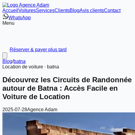
Accueil
Voitures
Services
Clients
Blog
Avis clients
Contact
WhatsApp
Menu
Réserver & payer plus tard
Blog
/
batna
Location de voiture ·
batna
Découvrez les Circuits de Randonnée
autour de Batna : Accès Facile en
Voiture de Location
2025-07-28
Agence Adam