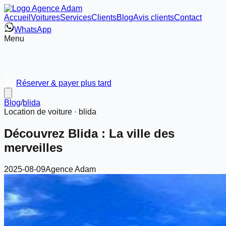
Accueil
Voitures
Services
Clients
Blog
Avis clients
Contact
WhatsApp
Menu
Réserver & payer plus tard
Blog
/
blida
Location de voiture ·
blida
Découvrez Blida : La ville des
merveilles
2025-08-09
Agence Adam